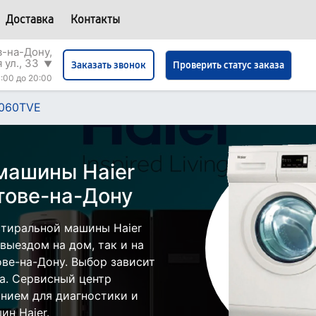
Доставка
Контакты
в-на-Дону,
 ул., 33
▼
Проверить статус заказа
Заказать звонок
:00 до 20:00
060TVE
машины Haier
тове-на-Дону
стиральной машины Haier
выездом на дом, так и на
ове-на-Дону. Выбор зависит
а. Сервисный центр
нием для диагностики и
н Haier.