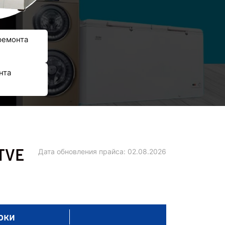
ремонта
нта
TVE
Дата обновления прайса:
02.08.2026
оки