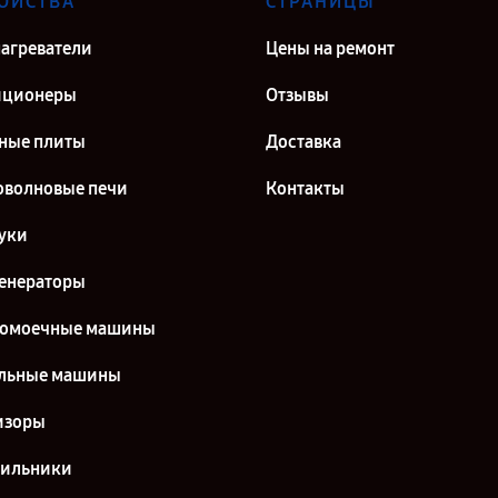
ОЙСТВА
СТРАНИЦЫ
агреватели
Цены на ремонт
иционеры
Отзывы
ные плиты
Доставка
волновые печи
Контакты
уки
енераторы
домоечные машины
льные машины
изоры
дильники