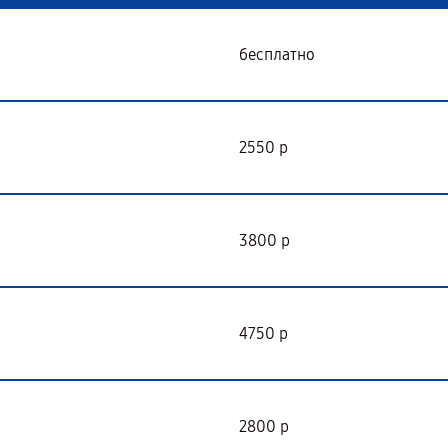
бесплатно
2550 р
3800 р
4750 р
2800 р