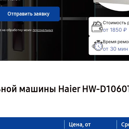
Отправить заявку
Стоимость 
от 1850 ₽
е на обработку моих
персональных
Время ремо
от 30 мин
ьной машины Haier HW-D1060
Цена, от
Ср